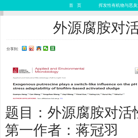
首 页
挥发性有机物与恶臭
外源腐胺对活
分享到:
题目：外源腐胺对活
第一作者：蒋冠羽